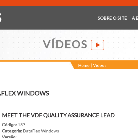
SOBRE O SITE
A 
VÍDEOS
Home
|
Vídeos
AFLEX WINDOWS
MEET THE VDF QUALITY ASSURANCE LEAD
Código:
187
Categoria:
DataFlex Windows
Versão: