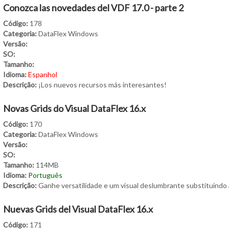
Conozca las novedades del VDF 17.0 - parte 2
Código:
178
Categoria:
DataFlex Windows
Versão:
SO:
Tamanho:
Idioma:
Espanhol
Descrição:
¡Los nuevos recursos más interesantes!
Novas Grids do Visual DataFlex 16.x
Código:
170
Categoria:
DataFlex Windows
Versão:
SO:
Tamanho:
114MB
Idioma:
Português
Descrição:
Ganhe versatilidade e um visual deslumbrante substituindo 
Nuevas Grids del Visual DataFlex 16.x
Código:
171