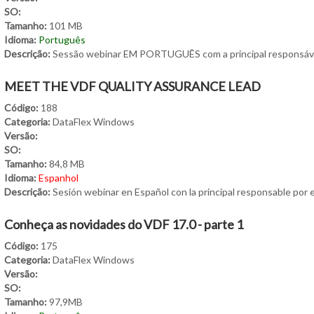
SO:
Tamanho:
101 MB
Idioma:
Português
Descrição:
Sessão webinar EM PORTUGUÊS com a principal responsável 
MEET THE VDF QUALITY ASSURANCE LEAD
Código:
188
Categoria:
DataFlex Windows
Versão:
SO:
Tamanho:
84,8 MB
Idioma:
Espanhol
Descrição:
Sesión webinar en Español con la principal responsable por e
Conheça as novidades do VDF 17.0 - parte 1
Código:
175
Categoria:
DataFlex Windows
Versão:
SO:
Tamanho:
97,9MB