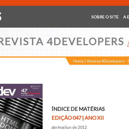
SOBRE O SITE
A 
REVISTA 4DEVELOPERS
Home
|
Revista 4Developers - 
ÍNDICE DE MATÉRIAS
EDIÇÃO 047
| ANO XII
abr/mai/jun de 2012