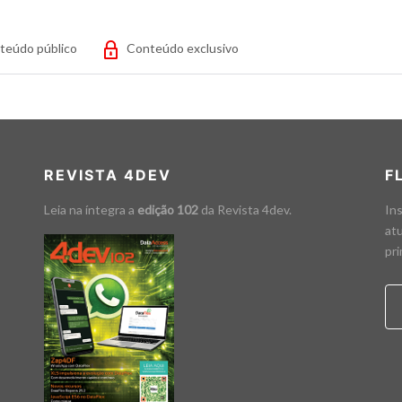
teúdo público
Conteúdo exclusivo
REVISTA 4DEV
F
Leia na íntegra a
edição 102
da
Revista 4dev
.
Ins
atu
pri