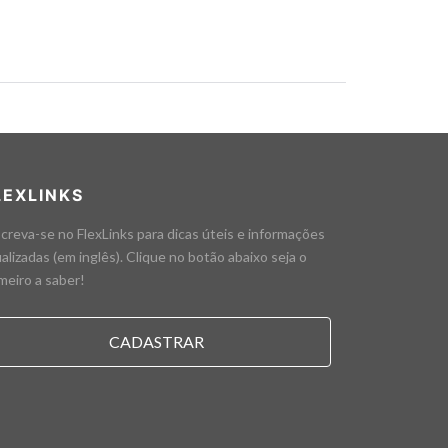
LEXLINKS
creva-se no FlexLinks para dicas úteis e informações
alizadas (em inglês). Clique no botão abaixo seja o
meiro a saber!
CADASTRAR