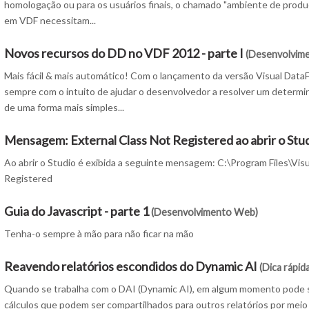
homologação ou para os usuários finais, o chamado "ambiente de prod
em VDF necessitam...
Novos recursos do DD no VDF 2012 - parte I
(Desenvolvim
Mais fácil & mais automático! Com o lançamento da versão Visual Data
sempre com o intuito de ajudar o desenvolvedor a resolver um determ
de uma forma mais simples...
Mensagem: External Class Not Registered ao abrir o Stud
Ao abrir o Studio é exibida a seguinte mensagem: C:\Program Files\Visu
Registered
Guia do Javascript - parte 1
(Desenvolvimento Web)
Tenha-o sempre à mão para não ficar na mão
Reavendo relatórios escondidos do Dynamic AI
(Dica rápida
Quando se trabalha com o DAI (Dynamic AI), em algum momento pode ser
cálculos que podem ser compartilhados para outros relatórios por meio