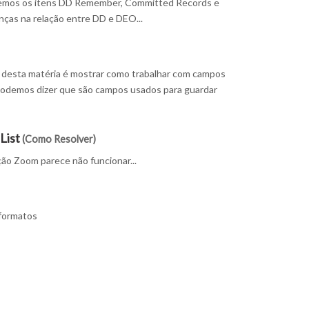
daremos os itens DD Remember, Committed Records e
nças na relação entre DD e DEO...
o desta matéria é mostrar como trabalhar com campos
 podemos dizer que são campos usados para guardar
List
(Como Resolver)
ão Zoom parece não funcionar...
 formatos