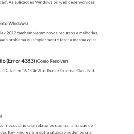
ução". As aplicações Windows ou web desenvolvidas
ento Windows)
Flex 2012 também vieram novos recursos e melhorias,
inado problema ou simplesmente fazer a mesma coisa
io (Error 4383)
(Como Resolver)
al DataFlex 16.1\Bin\Studio.exe External Class Not
)
 necessário criar relatórios que tem a função de
 das Key-Figures. Em outra situação podemos criar