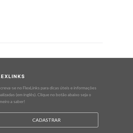
LEXLINKS
creva-se no FlexLinks para dicas úteis e informações
alizadas (em inglês). Clique no botão abaixo seja o
meiro a saber!
CADASTRAR