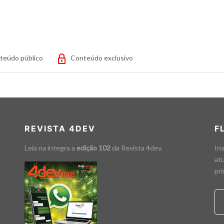
teúdo público
Conteúdo exclusivo
REVISTA 4DEV
F
Leia na íntegra a
edição 102
da
Revista 4dev
.
Ins
atu
pri