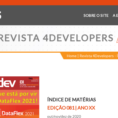
SOBRE O SITE
A 
REVISTA 4DEVELOPERS
Home
|
Revista 4Developers - 
ÍNDICE DE MATÉRIAS
EDIÇÃO 081
| ANO XX
out/nov/dez de 2020